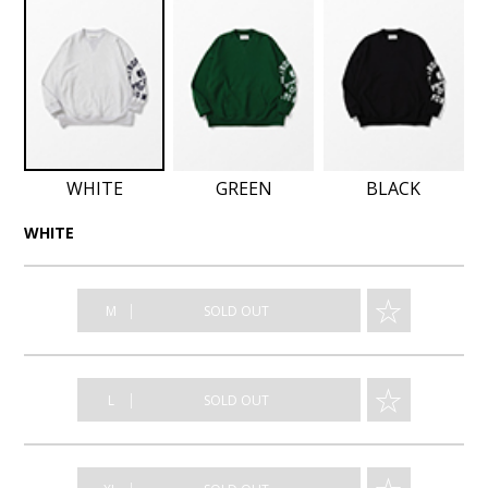
WHITE
GREEN
BLACK
WHITE
☆
｜
M
SOLD OUT
☆
｜
L
SOLD OUT