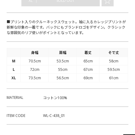
☆
｜
XL
SOLD OUT
■プリント入りのクルーネックスウェット。袖に入るカレッジプリントが
新鮮な印象の一着です。バックにもブランドロゴをデザイン。クラシック
な雰囲気のリブ使いがポイントとなっています。
身幅
肩幅
着丈
そで丈
M
70.5cm
53.5cm
65cm
58cm
L
72cm
55cm
67cm
59.5cm
XL
73.5cm
56.5cm
69cm
61cm
MATERIAL
コットン100%
ITEM CODE
WL-C-438_01