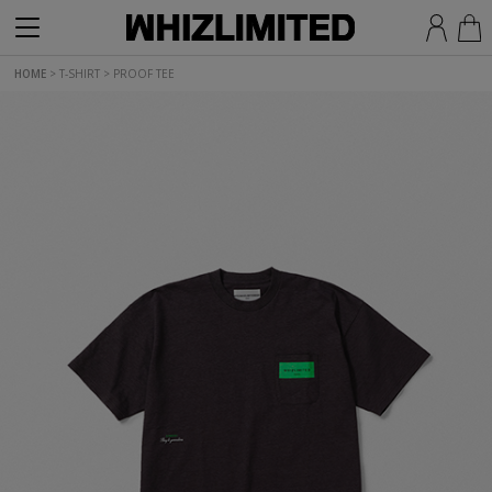
HOME
>
T-SHIRT
>
PROOF TEE