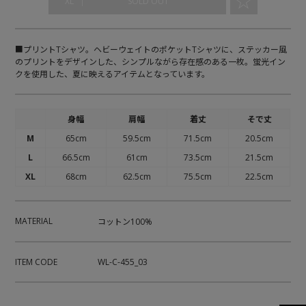
☆
｜
XL
SOLD OUT
■プリントTシャツ。ヘビーウェイトのポケットTシャツに、ステッカー風
のプリントをデザインした、シンプルながら存在感のある一枚。蛍光イン
クを使用した、夏に映えるアイテムとなっています。
身幅
肩幅
着丈
そで丈
M
65cm
59.5cm
71.5cm
20.5cm
L
66.5cm
61cm
73.5cm
21.5cm
XL
68cm
62.5cm
75.5cm
22.5cm
MATERIAL
コットン100%
ITEM CODE
WL-C-455_03