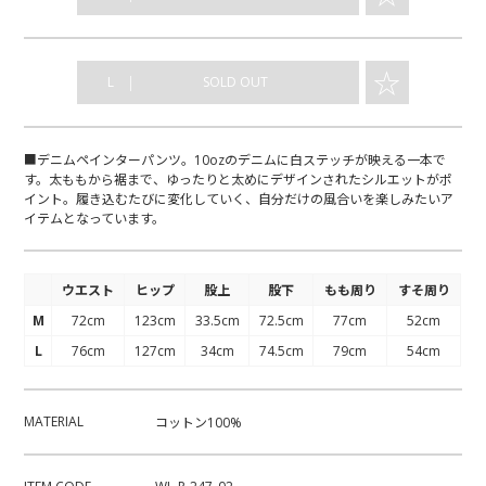
☆
｜
L
SOLD OUT
■デニムペインターパンツ。10ozのデニムに白ステッチが映える一本で
す。太ももから裾まで、ゆったりと太めにデザインされたシルエットがポ
イント。履き込むたびに変化していく、自分だけの風合いを楽しみたいア
イテムとなっています。
ウエスト
ヒップ
股上
股下
もも周り
すそ周り
M
72cm
123cm
33.5cm
72.5cm
77cm
52cm
L
76cm
127cm
34cm
74.5cm
79cm
54cm
MATERIAL
コットン100%